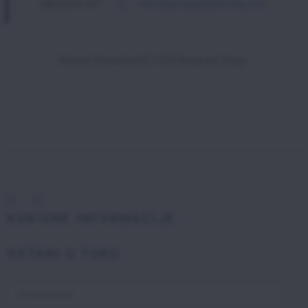
MB:63491497
internetprodaja@profishing.com
Adresa: Radnička 63,11030 Beograd, Srbija
KORISNE INFORMACIJE
OSTANI U TOKU