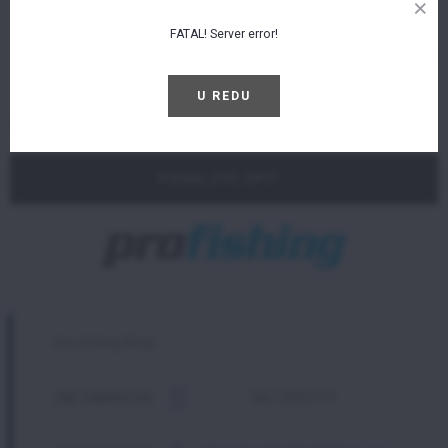
FATAL! Server error!
U REDU
POŠALJITE UPIT
Pro Fishing Shop
PIB:108494194
061 2101111