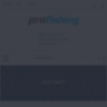
Kontakt
Blog
O nama
061 / 210-11-11
PON - SUB 08 / 19:30h
NED 08 / 14H
PROIZVODI
(0)
0,
0
RS
KONTAKT