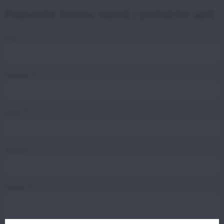
Popunite formu ispod i pošaljite upit
Ime:
Prezime:
Email:
Telefon:
Poruka: